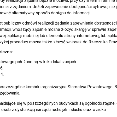
y realizacja żądania będzie możliwa, przy czym termin ten nie
enia z żądaniem. Jeżeli zapewnienie dostępności cyfrowej nie 
ować alternatywny sposób dostępu do informacji.
t publiczny odmówi realizacji żądania zapewnienia dostępności
rmacji, wnoszący żądanie możne złożyć skargę w sprawie zape
ej, aplikacji mobilnej lub elementu strony internetowej, lub aplik
yżej procedury można także złożyć wniosek do Rzecznika Praw
niczna:
towego położone są w kilku lokalizacjach:
6,
14,
poszczególne komórki organizacyjne Starostwa Powiatowego. B
rzędowania.
najdujące się w poszczególnych budynkach są ogólnodostępne,
sób z dysfunkcją narządu ruchu jak i słuchu oraz wzroku.