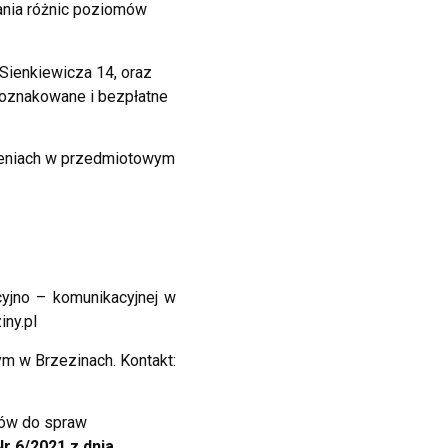
ania różnic poziomów
 Sienkiewicza 14, oraz
 oznakowane i bezpłatne
zeniach w przedmiotowym
yjno – komunikacyjnej w
ny.pl
m w Brzezinach. Kontakt:
ów do spraw
r 6/2021 z dnia