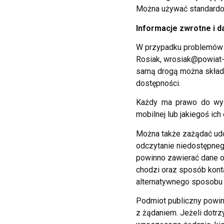
Można używać standardow
Informacje zwrotne i 
W przypadku problemów z
Rosiak, wrosiak@powiat-
samą drogą można składa
dostępności.
Każdy ma prawo do wyst
mobilnej lub jakiegoś ich
Można także zażądać udo
odczytanie niedostępnego
powinno zawierać dane os
chodzi oraz sposób kont
alternatywnego sposobu d
Podmiot publiczny powini
z żądaniem. Jeżeli dotrz