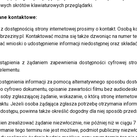
ych skrótów klawiaturowych przeglądarki.
dane kontaktowe:
 dostępnością strony internetowej prosimy o kontakt. Osobą k
brzeziny.pl. Kontaktować można się także dzwoniąc na numer t
ć wnioski o udostępnienie informacji niedostępnej oraz składa
ąpienia z żądaniem zapewnienia dostępności cyfrowej strony 
 elementu.
stępnienia informacji za pomocą alternatywnego sposobu dostę
 cyfrowo dokumentu, opisanie zawartości filmu bez audiodeskry
oby zgłaszającej żądanie, wskazanie, o którą stronę internetow
aktu. Jeżeli osoba żądająca zgłasza potrzebę otrzymania infor
ostępu, powinna także określić dogodny dla niej sposób przedst
en zrealizować żądanie niezwłocznie, nie później niż w ciągu 7
ymanie tego terminu nie jest możliwe, podmiot publiczny niezwł