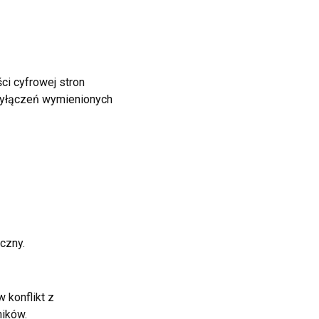
ci cyfrowej stron
 wyłączeń wymienionych
czny.
 konflikt z
ników.