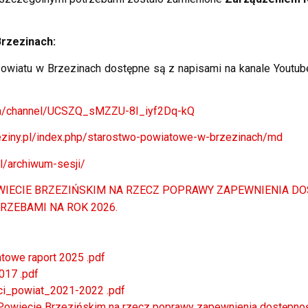
Brzezinach:
owiatu w Brzezinach dostępne są z napisami na kanale Youtu
om/channel/UCSZQ_sMZZU-8I_iyf2Dq-kQ
zeziny.pl/index.php/starostwo-powiatowe-w-brzezinach/md
pl/archiwum-sesji/
WIECIE BRZEZIŃSKIM NA RZECZ POPRAWY ZAPEWNIENIA D
RZEBAMI NA ROK 2026.
towe raport 2025 .pdf
17 .pdf
ci_powiat_2021-2022 .pdf
 Powiecie Brzezińskim na rzecz poprawy zapewnienia dostępn