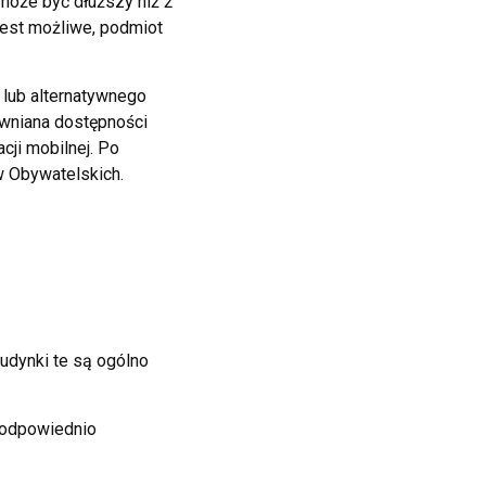
 może być dłuższy niż 2
jest możliwe, podmiot
 lub alternatywnego
wniana dostępności
acji mobilnej. Po
 Obywatelskich.
udynki te są ogólno
 odpowiednio