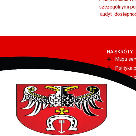
szczególnymi pot
audyt_dostepno
NA SKRÓTY
Mapa ser
Polityka 
Polityka 
Deklaracj