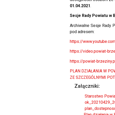
01.04.2021
.
Sesje Rady Powiatu w 
Archiwalne Sesje Rady P
pod adresem:
https://www.youtube.c
https://video.powiat-br
https://powiat-brzeziny.
PLAN DZIAŁANIA W PO
ZE SZCZEGÓLNYMI POT
Załączniki:
Starostwo Powia
ok_20210429_20
plan_dostepnos
Plan działania w