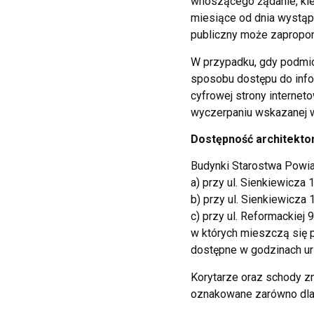
wnoszącego żądanie, kied
miesiące od dnia wystąpi
publiczny może zapropon
W przypadku, gdy podmio
sposobu dostępu do info
cyfrowej strony internetow
wyczerpaniu wskazanej w
Dostępność architekto
Budynki Starostwa Powia
a) przy ul. Sienkiewicza 1
b) przy ul. Sienkiewicza 
c) przy ul. Reformackiej 9
w których mieszczą się 
dostępne w godzinach u
Korytarze oraz schody z
oznakowane zarówno dla o