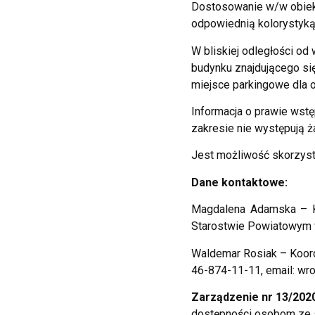
Dostosowanie w/w obiek
odpowiednią kolorystyką
W bliskiej odległości od
budynku znajdującego się
miejsce parkingowe dla 
Informacja o prawie wst
zakresie nie występują ż
Jest możliwość skorzysta
Dane kontaktowe:
Magdalena Adamska – Ko
Starostwie Powiatowym w
Waldemar Rosiak – Koord
46-874-11-11, email: wr
Zarządzenie nr 13/202
dostępności osobom ze 