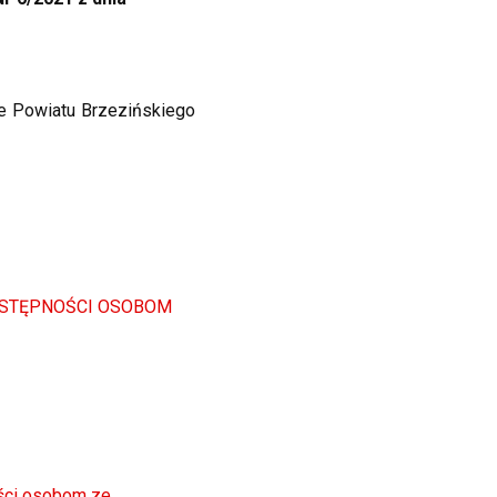
be Powiatu Brzezińskiego
OSTĘPNOŚCI OSOBOM
ości osobom ze