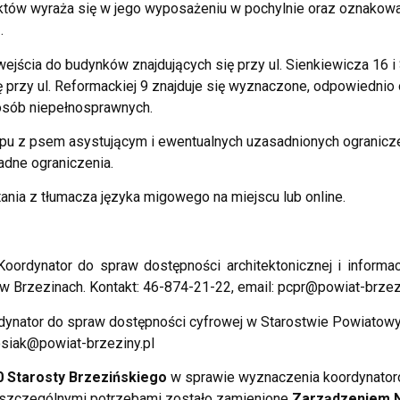
tów wyraża się w jego wyposażeniu w pochylnie oraz oznakow
.
 wejścia do budynków znajdujących się przy ul. Sienkiewicza 16 i
 przy ul. Reformackiej 9 znajduje się wyznaczone, odpowiednio
osób niepełnosprawnych.
ępu z psem asystującym i ewentualnych uzasadnionych ogranic
adne ograniczenia.
nia z tłumacza języka migowego na miejscu lub online.
ordynator do spraw dostępności architektonicznej i informac
 Brzezinach. Kontakt: 46-874-21-22, email: pcpr@powiat-brzezi
ynator do spraw dostępności cyfrowej w Starostwie Powiatowy
osiak@powiat-brzeziny.pl
0 Starosty Brzezińskiego
w sprawie wyznaczenia koordynator
szczególnymi potrzebami zostało zamienione
Zarządzeniem N