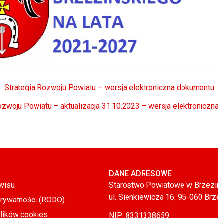
Strategia Rozwoju Powiatu – wersja elektroniczna dokumentu
ozwoju Powiatu – aktualizacja 31.10.2023 – wersja elektronicz
DANE ADRESOWE
wisu
Starostwo Powiatowe w Brzezi
ul. Sienkiewicza 16, 95-060 Brz
prywatności (RODO)
plików cookies
NIP: 8331338659