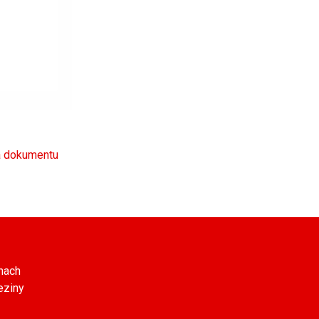
na dokumentu
nach
eziny