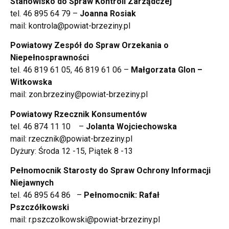
Stanowisko do Spraw Kontroli Zarządczej
tel. 46 895 64 79 –
Joanna Rosiak
mail: kontrola@powiat-brzeziny.pl
Powiatowy Zespół do Spraw Orzekania o
Niepełnosprawności
tel. 46 819 61 05, 46 819 61 06 –
Małgorzata Glon –
Witkowska
mail: zon.brzeziny@powiat-brzeziny.pl
Powiatowy Rzecznik Konsumentów
tel. 46 874 11 10 –
Jolanta Wojciechowska
mail: rzecznik@powiat-brzeziny.pl
Dyżury: Środa 12 -15, Piątek 8 -13
Pełnomocnik Starosty do Spraw Ochrony Informacji
Niejawnych
tel. 46 895 64 86 –
Pełnomocnik: Rafał
Pszczółkowski
mail: r.pszczolkowski@powiat-brzeziny.pl