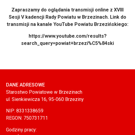
Zapraszamy do oglądania transmisji online z XVIII
Sesji V kadencji Rady Powiatu w Brzezinach. Link do
transmisji na kanale YouTube Powiatu Brzezińskiego:
https://www.youtube.com/results?
search_query=powiat+brzezi%C5%84ski
DANE ADRESOWE
Starostwo Powiatowe w Brzezinach
ul. Sienkiewicza 16, 95-060 Brzeziny
NIP: 8331338659
REGON: 750731711
Godziny pracy: