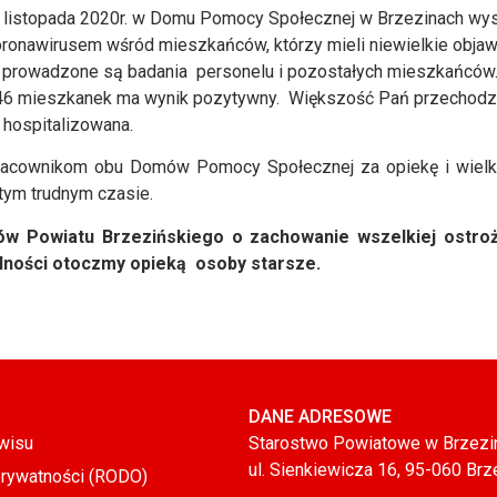
06 listopada 2020r. w Domu Pomocy Społecznej w Brzezinach wy
ronawirusem wśród mieszkańców, którzy mieli niewielkie objaw
ej prowadzone są badania personelu i pozostałych mieszkańc
46 mieszkanek ma wynik pozytywny. Większość Pań przechodz
 hospitalizowana.
 pracownikom obu Domów Pomocy Społecznej za opiekę i wielki
ym trudnym czasie.
w Powiatu Brzezińskiego o zachowanie wszelkiej ostroż
ności otoczmy opieką osoby starsze.
DANE ADRESOWE
wisu
Starostwo Powiatowe w Brzezi
ul. Sienkiewicza 16, 95-060 Brz
prywatności (RODO)