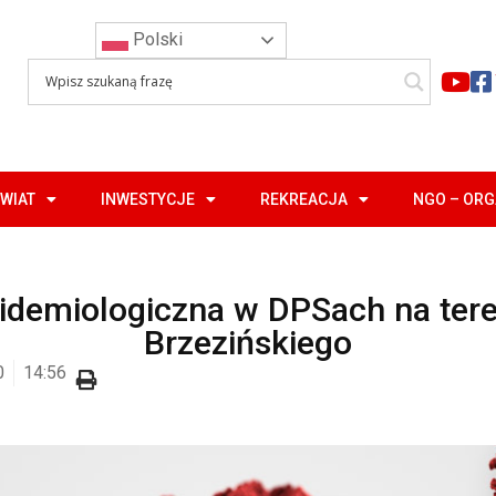
Polski
WIAT
INWESTYCJE
REKREACJA
NGO – OR
pidemiologiczna w DPSach na tere
Brzezińskiego
0
14:56