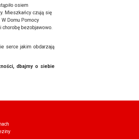
stąpiło osiem
y. Mieszkańcy czują się
ów. W Domu Pomocy
i chorobę bezobjawowo.
e serce jakim obdarzają
ności, dbajmy o siebie
nach
eziny