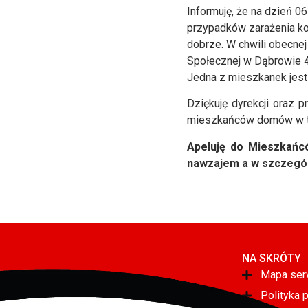
Informuję, że na dzień 
przypadków zarażenia ko
dobrze. W chwili obecn
Społecznej w Dąbrowie 
Jedna z mieszkanek jest
Dziękuję dyrekcji oraz
mieszkańców domów w t
Apeluję do Mieszkańcó
nawzajem a w szczegól
NA SKRÓTY
Mapa ser
Polityka 