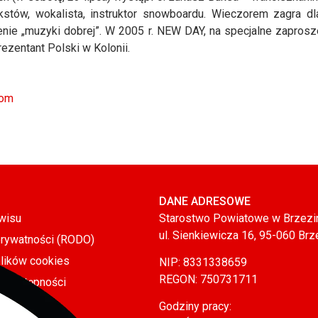
tekstów, wokalista, instruktor snowboardu. Wieczorem zagra
nie „muzyki dobrej”. W 2005 r. NEW DAY, na specjalne zapros
ezentant Polski w Kolonii.
com
DANE ADRESOWE
wisu
Starostwo Powiatowe w Brzezi
ul. Sienkiewicza 16, 95-060 Brz
prywatności (RODO)
plików cookies
NIP: 8331338659
REGON: 750731711
a dostępności
Godziny pracy: