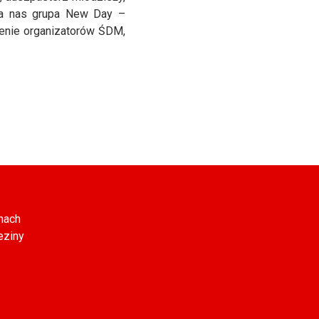
 dla nas grupa New Day –
zenie organizatorów ŚDM,
nach
eziny