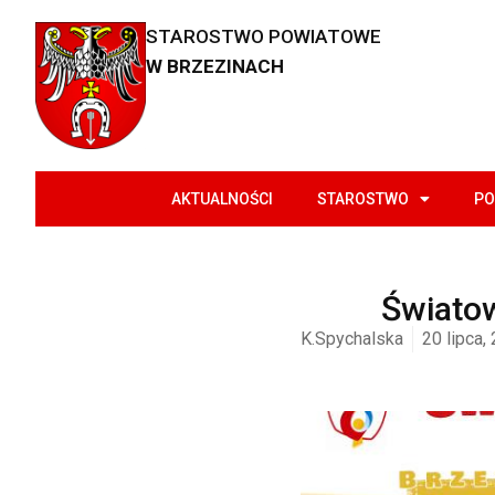
STAROSTWO POWIATOWE
W BRZEZINACH
AKTUALNOŚCI
STAROSTWO
PO
Światow
K.Spychalska
20 lipca,