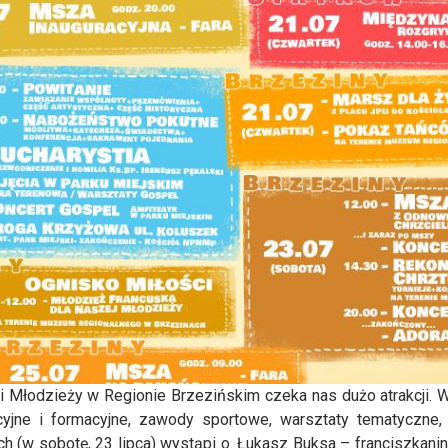
 Młodzieży w Regionie Brzezińskim czeka nas dużo atrakcji. 
acyjne i formacyjne, zawody sportowe, warsztaty tematyczne,
 (w sobotę, 23 lipca) wystąpi o. Łukasz Buksa – franciszkanin