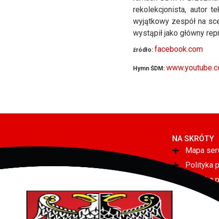
rekolekcjonista, autor 
wyjątkowy zespół na sce
wystąpił jako główny repr
facebook.com
źródło:
www.youtube.
Hymn ŚDM:
NA SKRÓTY
Mapa ser
Polityka 
Polityka 
Deklaracj