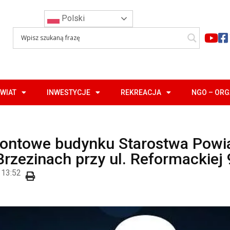
Polski
WIAT
INWESTYCJE
REKREACJA
NGO – OR
ontowe budynku Starostwa Pow
Brzezinach przy ul. Reformackiej 
13:52