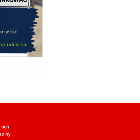
nach
eziny