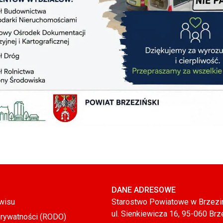
DANE ADRESOWE
wisu
Starostwo Powiatowe w Brzezi
ul. Sienkiewicza 16, 95-060 Brz
prywatności (RODO)