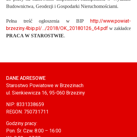
Budownictwa, Geodezji i Gospodarki Nieruchomościami.
http://www.powiat-
Pełna treść ogłoszenia w BIP
brzeziny.4bip.pl/…/2018/OK_20180126_64.pdf
w zakładce
PRACA W STAROSTWIE
.
DANE ADRESOWE
Starostwo Powiatowe w Brzezinach
ul. Sienkiewicza 16, 95-060 Brzeziny
NIP: 8331338659
REGON: 750731711
Godziny pracy:
Pon. Śr. Czw. 8:00 – 16:00