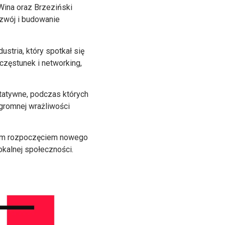
Wina oraz Brzeziński
ozwój i budowanie
tria, który spotkał się
częstunek i networking,
tatywne, podczas których
ogromnej wrażliwości
stym rozpoczęciem nowego
okalnej społeczności.