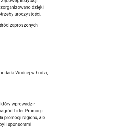
ządowej, instytucji
 zorganizowano dzięki
trzeby uroczystości.
 Wśród zaproszonych
odarki Wodnej w Łodzi,
 który wprowadził
nagród Lider Promocji
a promocji regionu, ale
 byli sponsorami