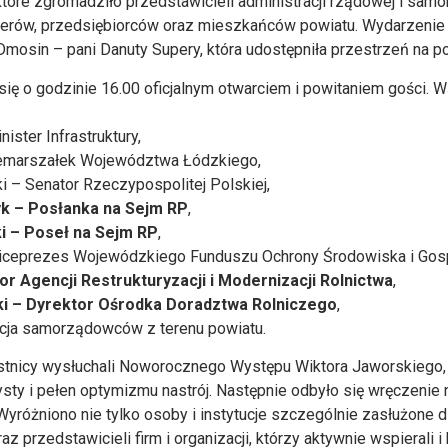
óre zgromadziło przedstawicieli administracji rządowej i samor
liderów, przedsiębiorców oraz mieszkańców powiatu. Wydarzenie
mosin – pani Danuty Supery, która udostępniła przestrzeń na po
się o godzinie 16.00 oficjalnym otwarciem i powitaniem gości.
ister Infrastruktury,
icemarszałek Województwa Łódzkiego,
 – Senator Rzeczypospolitej Polskiej,
k – Posłanka na Sejm RP
,
i – Poseł na Sejm RP
,
iceprezes Wojewódzkiego Funduszu Ochrony Środowiska i Gosp
or Agencji Restrukturyzacji i Modernizacji Rolnictwa
,
ki – Dyrektor Ośrodka Doradztwa Rolniczego
,
tacja samorządowców z terenu powiatu.
zestnicy wysłuchali Noworocznego Występu Wiktora Jaworskiego,
ty i pełen optymizmu nastrój. Następnie odbyło się wręczenie 
yróżniono nie tylko osoby i instytucje szczególnie zasłużone dl
z przedstawicieli firm i organizacji, którzy aktywnie wspierali i