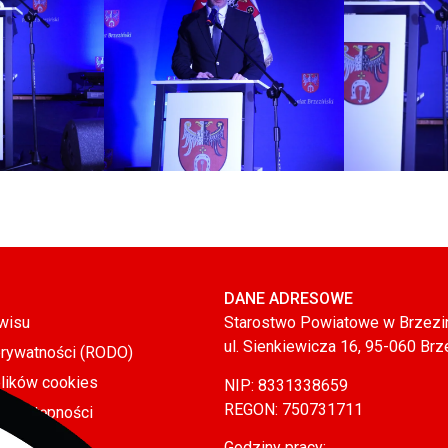
DANE ADRESOWE
wisu
Starostwo Powiatowe w Brzezi
ul. Sienkiewicza 16, 95-060 Brz
prywatności (RODO)
plików cookies
NIP: 8331338659
REGON: 750731711
a dostępności
Godziny pracy: