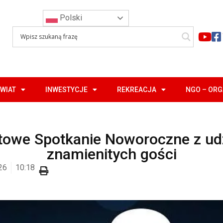
Polski
WIAT
INWESTYCJE
REKREACJA
NGO – OR
towe Spotkanie Noworoczne z ud
znamienitych gości
26
10:18