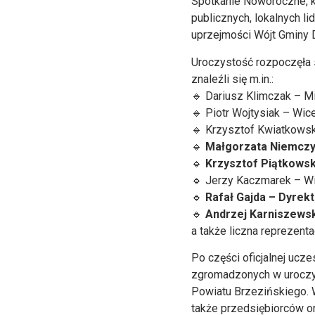
Spotkanie Noworoczne, kt
publicznych, lokalnych 
uprzejmości Wójt Gminy D
Uroczystość rozpoczęła 
znaleźli się m.in.:
🔹 Dariusz Klimczak – Min
🔹 Piotr Wojtysiak – W
🔹 Krzysztof Kwiatkowski
🔹
Małgorzata Niemczy
🔹
Krzysztof Piątkowsk
🔹 Jerzy Kaczmarek – W
🔹
Rafał Gajda – Dyrekt
🔹
Andrzej Karniszews
a także liczna reprezen
Po części oficjalnej uc
zgromadzonych w uroczys
Powiatu Brzezińskiego. W
także przedsiębiorców ora