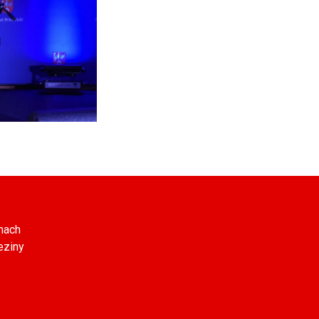
nach
eziny