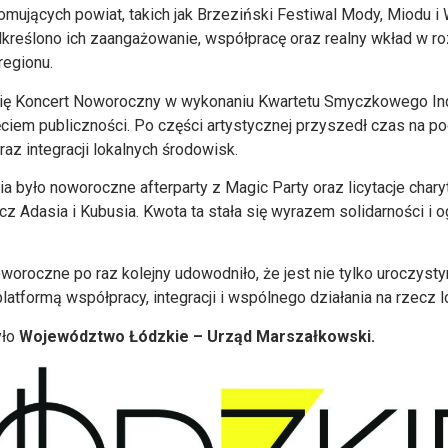
ujących powiat, takich jak Brzeziński Festiwal Mody, Miodu i 
dkreślono ich zaangażowanie, współpracę oraz realny wkład w r
egionu.
się Koncert Noworoczny w wykonaniu Kwartetu Smyczkowego Indus
ciem publiczności. Po części artystycznej przyszedł czas na po
z integracji lokalnych środowisk.
 było noworoczne afterparty z Magic Party oraz licytacje chary
cz Adasia i Kubusia. Kwota ta stała się wyrazem solidarności i 
oroczne po raz kolejny udowodniło, że jest nie tylko uroczy
latformą współpracy, integracji i wspólnego działania na rzecz l
yło
Województwo Łódzkie – Urząd Marszałkowski.