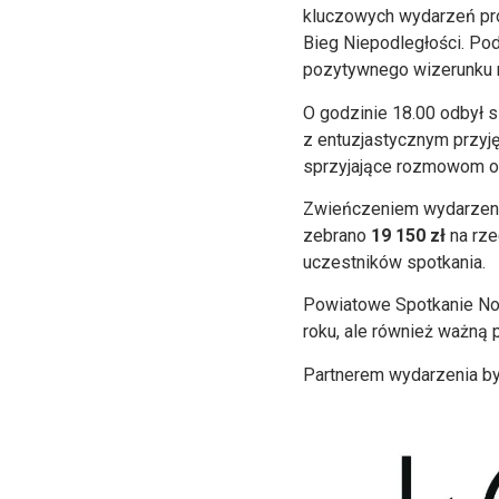
kluczowych wydarzeń prom
Bieg Niepodległości. Po
pozytywnego wizerunku r
O godzinie 18.00 odbył 
z entuzjastycznym przyję
sprzyjające rozmowom ora
Zwieńczeniem wydarzenia
zebrano
19 150 zł
na rze
uczestników spotkania.
Powiatowe Spotkanie Now
roku, ale również ważną p
Partnerem wydarzenia b