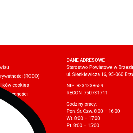
DANE ADRESOWE
wisu
Starostwo Powiatowe w Brzezi
ul. Sienkiewicza 16, 95-060 Brz
prywatności (RODO)
plików cookies
NIP: 8331338659
REGON: 750731711
a dostępności
Godziny pracy:
Pon. Śr. Czw. 8:00 – 16:00
Wt. 8:00 – 17:00
Pt. 8:00 – 15:00