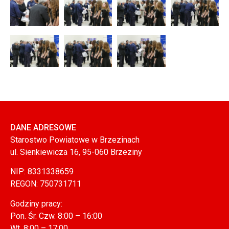
DANE ADRESOWE
Starostwo Powiatowe w Brzezinach
ul. Sienkiewicza 16, 95-060 Brzeziny
NIP: 8331338659
REGON: 750731711
Godziny pracy:
Pon. Śr. Czw. 8:00 – 16:00
Wt. 8:00 – 17:00