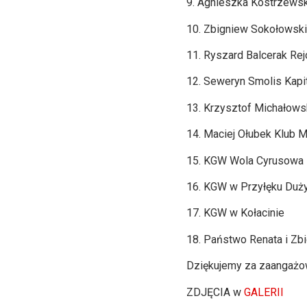
9. Agnieszka Kostrzews
10. Zbigniew Sokołowsk
11. Ryszard Balcerak Re
12. Seweryn Smolis Kapi
13. Krzysztof Michałow
14. Maciej Ołubek Klub 
15. KGW Wola Cyrusowa 
16. KGW w Przyłęku Duż
17. KGW w Kołacinie
18. Państwo Renata i Zbi
Dziękujemy za zaangażowa
ZDJĘCIA w
GALERII