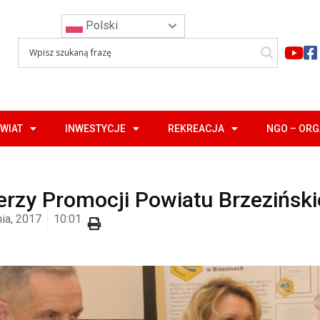
Polski
WIAT
INWESTYCJE
REKREACJA
NGO – OR
erzy Promocji Powiatu Brzezińsk
ia, 2017
10:01