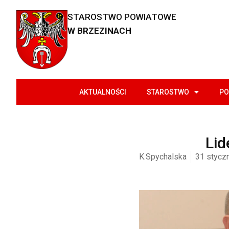
STAROSTWO POWIATOWE
W BRZEZINACH
AKTUALNOŚCI
STAROSTWO
PO
Lid
K.Spychalska
31 styczn