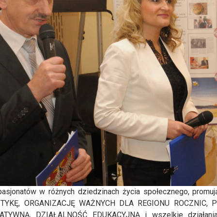
pasjonatów w różnych dziedzinach życia społecznego, promuj
YSTYKĘ, ORGANIZACJĘ WAŻNYCH DLA REGIONU ROCZNIC, 
YWNĄ, DZIAŁALNOŚĆ EDUKACYJNĄ i wszelkie działania,