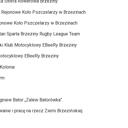
ka Strefa Rowerowa Brzeziny
i Rejonowe Koło Pszczelarzy w Brzezinach
jonowe Koło Pszczelarzy w Brzezinach
tan Sparta Brzeziny Rugby League Team
ski Klub Motocyklowy EBeeRy Brzeziny
Motocyklowy EBeeRy Brzeziny
Kolonia
ym
gniew Bator „Zalew Batorówka”.
nie i pracę na rzecz Ziemi Brzezińskiej.