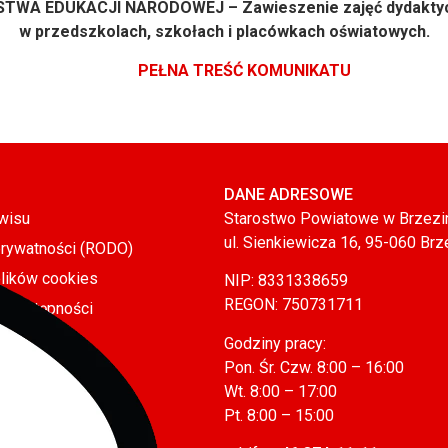
TWA EDUKACJI NARODOWEJ – Zawieszenie zajęć dydakty
w przedszkolach, szkołach i placówkach oświatowych.
PEŁNA TREŚĆ KOMUNIKATU
DANE ADRESOWE
wisu
Starostwo Powiatowe w Brzezi
ul. Sienkiewicza 16, 95-060 Brz
prywatności (RODO)
plików cookies
NIP: 8331338659
REGON: 750731711
a dostępności
Godziny pracy:
Pon. Śr. Czw. 8:00 – 16:00
Wt. 8:00 – 17:00
Pt. 8:00 – 15:00