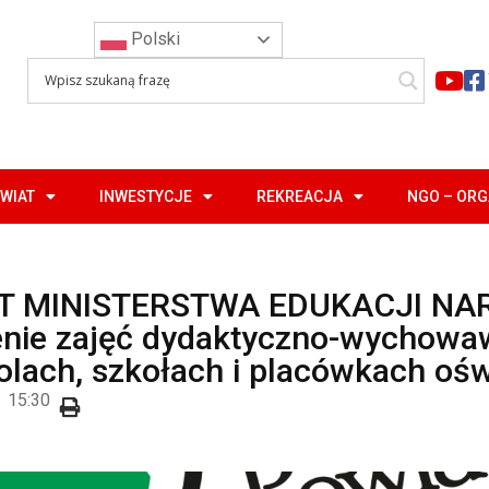
Polski
WIAT
INWESTYCJE
REKREACJA
NGO – OR
T MINISTERSTWA EDUKACJI NA
enie zajęć dydaktyczno-wychowa
olach, szkołach i placówkach oś
15:30