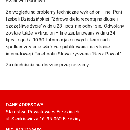
Szanowni Państwo
Ze względu na problemy techniczne wykład on -line Pani
Izabeli Dziedzińskiej “Zdrowa dieta receptą na długie i
szczęśliwe życie”w dniu 23 lipca nie odbył się. Odwołany
zostaje także wykład on – line zaplanowany w dniu 24
lipca o godz. 10.30. Informacja o nowych terminach
spotkań zostanie wkrótce opublikowana na stronie
internetowej i Facebooku Stowarzyszenia “Nasz Powiat”.
Za utrudnienia serdecznie przepraszamy
DANE ADRESOWE
Starostwo Powiatowe w Brzezinach
ul. Sienkiewicza 16, 95-060 Brzeziny