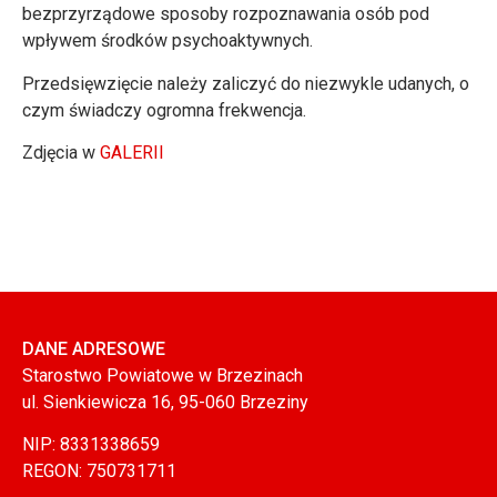
bezprzyrządowe sposoby rozpoznawania osób pod
wpływem środków psychoaktywnych.
Przedsięwzięcie należy zaliczyć do niezwykle udanych, o
czym świadczy ogromna frekwencja.
Zdjęcia w
GALERII
DANE ADRESOWE
Starostwo Powiatowe w Brzezinach
ul. Sienkiewicza 16, 95-060 Brzeziny
NIP: 8331338659
REGON: 750731711