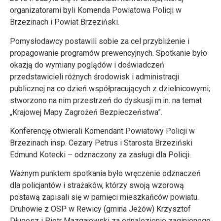
organizatorami byli Komenda Powiatowa Policji w
Brzezinach i Powiat Brzeziński.
Pomysłodawcy postawili sobie za cel przybliżenie i
propagowanie programów prewencyjnych. Spotkanie było
okazją do wymiany poglądów i doświadczeń
przedstawicieli różnych środowisk i administracji
publicznej na co dzień współpracujących z dzielnicowymi;
stworzono na nim przestrzeń do dyskusji m.in. na temat
„Krajowej Mapy Zagrożeń Bezpieczeństwa”.
Konferencję otwierali Komendant Powiatowy Policji w
Brzezinach insp. Cezary Petrus i Starosta Brzeziński
Edmund Kotecki – odznaczony za zasługi dla Policji.
Ważnym punktem spotkania było wręczenie odznaczeń
dla policjantów i strażaków, którzy swoją wzorową
postawą zapisali się w pamięci mieszkańców powiatu.
Druhowie z OSP w Rewicy (gmina Jeżów) Krzysztof
Długosz i Piotr Mazgajewski za odnalezienie zaginionego