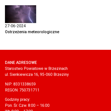
27-06-2024
Ostrzeżenia meteorologiczne
DANE ADRESOWE
Starostwo Powiatowe w Brzezinach
ul. Sienkiewicza 16, 95-060 Brzeziny
NIP: 8331338659
REGON: 750731711
Godziny pracy:
Pon. Śr. Czw. 8:00 – 16:00