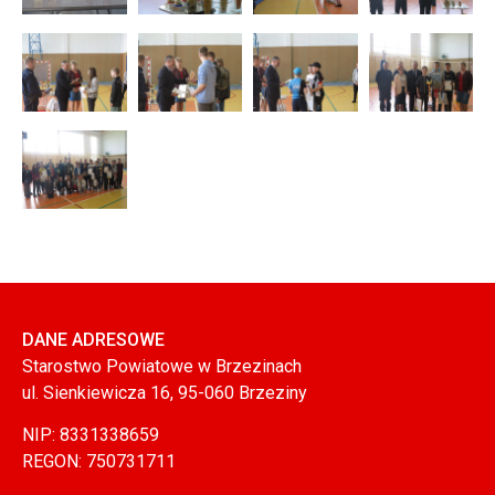
DANE ADRESOWE
Starostwo Powiatowe w Brzezinach
ul. Sienkiewicza 16, 95-060 Brzeziny
NIP: 8331338659
REGON: 750731711